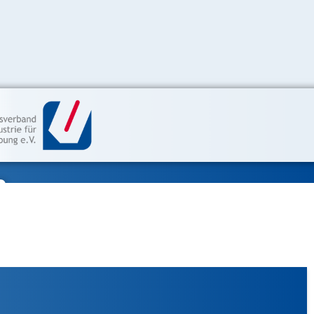
n
bung