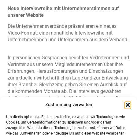
Neue Interviewreihe mit Unternehmerstimmen auf
unserer Website
Die Unternehmensverbände präsentieren ein neues
Video-Format: eine monatliche Interviewreihe mit
Unternehmerinnen und Unternehmern aus dem Verband.
In persönlichen Gesprächen berichten Vertreterinnen und
Vertreter aus unseren Mitgliedsunternehmen über ihre
Erfahrungen, Herausforderungen und Einschätzungen
zur aktuellen wirtschaftlichen Lage und zur Entwicklung
ihrer Branche. Gleichzeitig geben Sie einen Ausblick auf
die kommenden Monate ab. Die Interviews gewähren
darüber hinaus auch private Einblicke und zeigen die
Menschen hinter den Unternehmen.
Zustimmung verwalten
Um dir ein optimales Erlebnis zu bieten, verwenden wir Technologien wie
Ziel ist es, unseren Unternehmern und
Cookies, um Geräteinformationen zu speichern und/oder darauf
zuzugreifen. Wenn du diesen Technologien zustimmst, können wir Daten
Unternehmerinnen und damit der regionalen
wie das Surfverhalten oder eindeutige IDs auf dieser Website verarbeiten.
Wirtschaft eine Stimme zu geben.
Es gilt, spannende