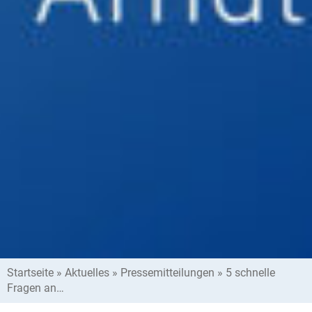
Startseite
»
Aktuelles
»
Pressemitteilungen
»
5 schnelle
Fragen an…