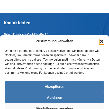
Kontaktdaten
Prinz-Friedrich-Karl-Straße 14
44135 Dortmund
Zustimmung verwalten
Tel. +49 231 952052-10
Um dir ein optimales Erlebnis zu bieten, verwenden wir Technologien wie
Cookies, um Geräteinformationen zu speichern und/oder darauf
Fax +49 231 952052-60
zuzugreifen. Wenn du diesen Technologien zustimmst, können wir Daten
wie das Surfverhalten oder eindeutige IDs auf dieser Website verarbeiten.
e-Mail info@uv-do.de
Wenn du deine Zustimmung nicht erteilst oder zurückziehst, können
bestimmte Merkmale und Funktionen beeinträchtigt werden.
Internet www.uv-do.de
Mitglied werden
Akzeptieren
Impressum
Ablehnen
Datenschutz
Barrierefreiheit
Einstellungen ansehen