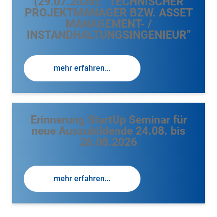
(29.07.2026): “TECHNISCHER
PROJEKTMANAGER BZW. ASSET
MANAGEMENT- /
INSTANDHALTUNGSINGENIEUR”
mehr erfahren...
Erinnerung StartUp Seminar für
neue Auszubildende 24.08. bis
26.08.2026
mehr erfahren...