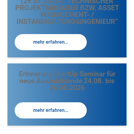
(29.07.2026): “TECHNISCHER
PROJEKTMANAGER BZW. ASSET
MANAGEMENT- /
INSTANDHALTUNGSINGENIEUR”
mehr erfahren...
Erinnerung StartUp Seminar für
neue Auszubildende 24.08. bis
26.08.2026
mehr erfahren...