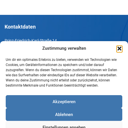
Kontaktdaten
Prinz-Friedrich-Karl-Straße 14
44135 Dortmund
Zustimmung verwalten
Tel. +49 231 952052-10
Um dir ein optimales Erlebnis zu bieten, verwenden wir Technologien wie
Cookies, um Geräteinformationen zu speichern und/oder darauf
Fax +49 231 952052-60
zuzugreifen. Wenn du diesen Technologien zustimmst, können wir Daten
wie das Surfverhalten oder eindeutige IDs auf dieser Website verarbeiten.
e-Mail info@uv-do.de
Wenn du deine Zustimmung nicht erteilst oder zurückziehst, können
bestimmte Merkmale und Funktionen beeinträchtigt werden.
Internet www.uv-do.de
Mitglied werden
Akzeptieren
Impressum
Ablehnen
Datenschutz
Barrierefreiheit
Einstellungen ansehen