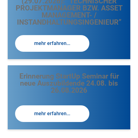
(29.07.2026): “TECHNISCHER
PROJEKTMANAGER BZW. ASSET
MANAGEMENT- /
INSTANDHALTUNGSINGENIEUR”
mehr erfahren...
Erinnerung StartUp Seminar für
neue Auszubildende 24.08. bis
26.08.2026
mehr erfahren...