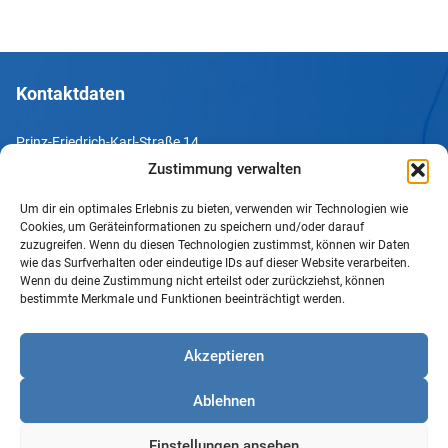
Kontaktdaten
Prinz-Friedrich-Karl-Straße 14
44135 Dortmund
Zustimmung verwalten
Tel. +49 231 952052-10
Um dir ein optimales Erlebnis zu bieten, verwenden wir Technologien wie
Cookies, um Geräteinformationen zu speichern und/oder darauf
Fax +49 231 952052-60
zuzugreifen. Wenn du diesen Technologien zustimmst, können wir Daten
wie das Surfverhalten oder eindeutige IDs auf dieser Website verarbeiten.
e-Mail info@uv-do.de
Wenn du deine Zustimmung nicht erteilst oder zurückziehst, können
bestimmte Merkmale und Funktionen beeinträchtigt werden.
Internet www.uv-do.de
Mitglied werden
Akzeptieren
Impressum
Ablehnen
Datenschutz
Barrierefreiheit
Einstellungen ansehen