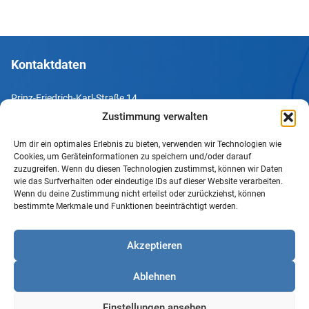
Kontaktdaten
Prinz-Friedrich-Karl-Straße 14
44135 Dortmund
Zustimmung verwalten
Tel. +49 231 952052-10
Um dir ein optimales Erlebnis zu bieten, verwenden wir Technologien wie
Cookies, um Geräteinformationen zu speichern und/oder darauf
Fax +49 231 952052-60
zuzugreifen. Wenn du diesen Technologien zustimmst, können wir Daten
wie das Surfverhalten oder eindeutige IDs auf dieser Website verarbeiten.
e-Mail info@uv-do.de
Wenn du deine Zustimmung nicht erteilst oder zurückziehst, können
bestimmte Merkmale und Funktionen beeinträchtigt werden.
Internet www.uv-do.de
Mitglied werden
Akzeptieren
Impressum
Ablehnen
Datenschutz
Barrierefreiheit
Einstellungen ansehen