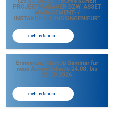
(29.07.2026): “TECHNISCHER
PROJEKTMANAGER BZW. ASSET
MANAGEMENT- /
INSTANDHALTUNGSINGENIEUR”
mehr erfahren...
Erinnerung StartUp Seminar für
neue Auszubildende 24.08. bis
26.08.2026
mehr erfahren...