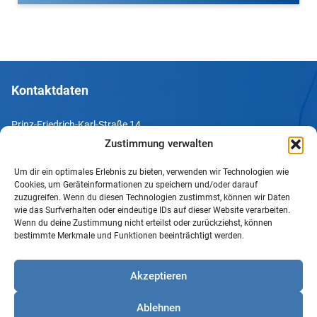
Kontaktdaten
Prinz-Friedrich-Karl-Straße 14
44135 Dortmund
Zustimmung verwalten
Tel. +49 231 952052-10
Um dir ein optimales Erlebnis zu bieten, verwenden wir Technologien wie
Cookies, um Geräteinformationen zu speichern und/oder darauf
Fax +49 231 952052-60
zuzugreifen. Wenn du diesen Technologien zustimmst, können wir Daten
wie das Surfverhalten oder eindeutige IDs auf dieser Website verarbeiten.
e-Mail info@uv-do.de
Wenn du deine Zustimmung nicht erteilst oder zurückziehst, können
bestimmte Merkmale und Funktionen beeinträchtigt werden.
Internet www.uv-do.de
Mitglied werden
Akzeptieren
Impressum
Ablehnen
Datenschutz