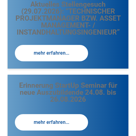
Aktuelles Stellengesuch
(29.07.2026): “TECHNISCHER
PROJEKTMANAGER BZW. ASSET
MANAGEMENT- /
INSTANDHALTUNGSINGENIEUR”
mehr erfahren...
Erinnerung StartUp Seminar für
neue Auszubildende 24.08. bis
26.08.2026
mehr erfahren...