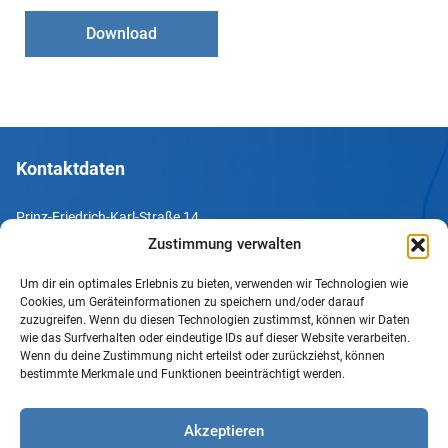
Download
Kontaktdaten
Prinz-Friedrich-Karl-Straße 14
44135 Dortmund
Zustimmung verwalten
Um dir ein optimales Erlebnis zu bieten, verwenden wir Technologien wie
Tel. +49 231 952052-10
Cookies, um Geräteinformationen zu speichern und/oder darauf
Fax +49 231 952052-60
zuzugreifen. Wenn du diesen Technologien zustimmst, können wir Daten
wie das Surfverhalten oder eindeutige IDs auf dieser Website verarbeiten.
e-Mail info@uv-do.de
Wenn du deine Zustimmung nicht erteilst oder zurückziehst, können
bestimmte Merkmale und Funktionen beeinträchtigt werden.
Internet www.uv-do.de
Mitglied werden
Akzeptieren