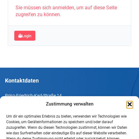
Sie müssen sich anmelden, um auf diese Seite
zugreifen zu können.
Login
Kontaktdaten
Prinz-Friedrich-Karl-Straße 14
44135 Dortmund
Zustimmung verwalten
Um dir ein optimales Erlebnis zu bieten, verwenden wir Technologien wie
Tel. +49 231 952052-10
Cookies, um Geräteinformationen zu speichern und/oder darauf
Fax +49 231 952052-60
zuzugreifen. Wenn du diesen Technologien zustimmst, können wir Daten
wie das Surfverhalten oder eindeutige IDs auf dieser Website verarbeiten.
e-Mail info@uv-do.de
Wenn du deine Zustimmung nicht erteilst oder zurückziehst, können