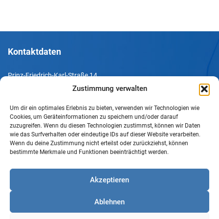
Kontaktdaten
Prinz-Friedrich-Karl-Straße 14
44135 Dortmund
Zustimmung verwalten
Um dir ein optimales Erlebnis zu bieten, verwenden wir Technologien wie
Tel. +49 231 952052-10
Cookies, um Geräteinformationen zu speichern und/oder darauf
Fax +49 231 952052-60
zuzugreifen. Wenn du diesen Technologien zustimmst, können wir Daten
wie das Surfverhalten oder eindeutige IDs auf dieser Website verarbeiten.
e-Mail info@uv-do.de
Wenn du deine Zustimmung nicht erteilst oder zurückziehst, können
bestimmte Merkmale und Funktionen beeinträchtigt werden.
Internet www.uv-do.de
Mitglied werden
Akzeptieren
Impressum
Ablehnen
Datenschutz
Barrierefreiheit