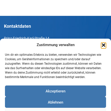
Kontaktdaten
Prinz-Friedrich-Karl-Straße 14
44135 Dortmund
Zustimmung verwalten
Um dir ein optimales Erlebnis zu bieten, verwenden wir Technologien wie
Tel. +49 231 952052-10
Cookies, um Geräteinformationen zu speichern und/oder darauf
Fax +49 231 952052-60
zuzugreifen. Wenn du diesen Technologien zustimmst, können wir Daten
wie das Surfverhalten oder eindeutige IDs auf dieser Website verarbeiten.
e-Mail info@uv-do.de
Wenn du deine Zustimmung nicht erteilst oder zurückziehst, können
bestimmte Merkmale und Funktionen beeinträchtigt werden.
Internet www.uv-do.de
Mitglied werden
Akzeptieren
Impressum
Ablehnen
Datenschutz
Barrierefreiheit