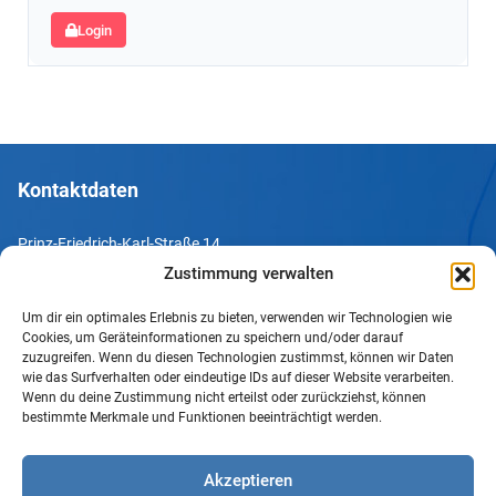
Login
Kontaktdaten
Prinz-Friedrich-Karl-Straße 14
44135 Dortmund
Zustimmung verwalten
Um dir ein optimales Erlebnis zu bieten, verwenden wir Technologien wie
Tel. +49 231 952052-10
Cookies, um Geräteinformationen zu speichern und/oder darauf
Fax +49 231 952052-60
zuzugreifen. Wenn du diesen Technologien zustimmst, können wir Daten
wie das Surfverhalten oder eindeutige IDs auf dieser Website verarbeiten.
e-Mail info@uv-do.de
Wenn du deine Zustimmung nicht erteilst oder zurückziehst, können
bestimmte Merkmale und Funktionen beeinträchtigt werden.
Internet www.uv-do.de
Mitglied werden
Akzeptieren