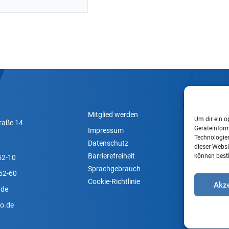
Mitglied werden
Um dir ein o
traße 14
Geräteinfor
Impressum
Technologien
Datenschutz
dieser Websi
Barrierefreiheit
können best
52-10
Sprachgebrauch
52-60
Cookie-Richtlinie
Akze
.de
o.de