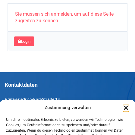
Sie müssen sich anmelden, um auf diese Seite
zugreifen zu können.
Login
Kontaktdaten
Prinz-Friedrich-Karl-Straße 14
44135 Dortmund
Zustimmung verwalten
Um dir ein optimales Erlebnis zu bieten, verwenden wir Technologien wie
Tel. +49 231 952052-10
Cookies, um Geräteinformationen zu speichern und/oder darauf
Fax +49 231 952052-60
zuzugreifen. Wenn du diesen Technologien zustimmst, können wir Daten