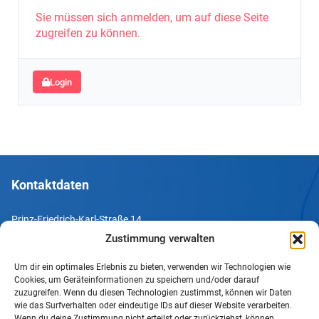
Sie müssen sich anmelden, um auf diese Seite
zugreifen zu können.
Login
Kontaktdaten
Prinz-Friedrich-Karl-Straße 14
44135 Dortmund
Zustimmung verwalten
Um dir ein optimales Erlebnis zu bieten, verwenden wir Technologien wie
Tel. +49 231 952052-10
Cookies, um Geräteinformationen zu speichern und/oder darauf
Fax +49 231 952052-60
zuzugreifen. Wenn du diesen Technologien zustimmst, können wir Daten
wie das Surfverhalten oder eindeutige IDs auf dieser Website verarbeiten.
e-Mail info@uv-do.de
Wenn du deine Zustimmung nicht erteilst oder zurückziehst, können