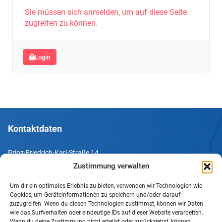
Sie müssen sich anmelden, um auf diese Seite
zugreifen zu können.
Login
Kontaktdaten
Prinz-Friedrich-Karl-Straße 14
44135 Dortmund
Zustimmung verwalten
Um dir ein optimales Erlebnis zu bieten, verwenden wir Technologien wie
Tel. +49 231 952052-10
Cookies, um Geräteinformationen zu speichern und/oder darauf
Fax +49 231 952052-60
zuzugreifen. Wenn du diesen Technologien zustimmst, können wir Daten
wie das Surfverhalten oder eindeutige IDs auf dieser Website verarbeiten.
e-Mail info@uv-do.de
Wenn du deine Zustimmung nicht erteilst oder zurückziehst, können