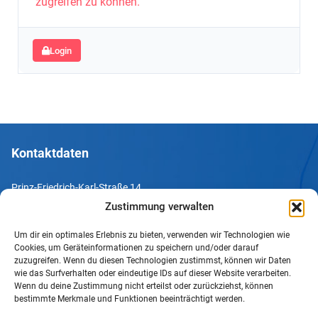
zugreifen zu können.
Login
Kontaktdaten
Prinz-Friedrich-Karl-Straße 14
44135 Dortmund
Zustimmung verwalten
Um dir ein optimales Erlebnis zu bieten, verwenden wir Technologien wie
Tel. +49 231 952052-10
Cookies, um Geräteinformationen zu speichern und/oder darauf
Fax +49 231 952052-60
zuzugreifen. Wenn du diesen Technologien zustimmst, können wir Daten
wie das Surfverhalten oder eindeutige IDs auf dieser Website verarbeiten.
e-Mail info@uv-do.de
Wenn du deine Zustimmung nicht erteilst oder zurückziehst, können
bestimmte Merkmale und Funktionen beeinträchtigt werden.
Internet www.uv-do.de