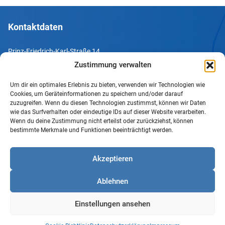
Kontaktdaten
Prinz-Friedrich-Karl-Straße 14
44135 Dortmund
Zustimmung verwalten
Um dir ein optimales Erlebnis zu bieten, verwenden wir Technologien wie
Tel. +49 231 952052-10
Cookies, um Geräteinformationen zu speichern und/oder darauf
Fax +49 231 952052-60
zuzugreifen. Wenn du diesen Technologien zustimmst, können wir Daten
wie das Surfverhalten oder eindeutige IDs auf dieser Website verarbeiten.
e-Mail info@uv-do.de
Wenn du deine Zustimmung nicht erteilst oder zurückziehst, können
bestimmte Merkmale und Funktionen beeinträchtigt werden.
Internet www.uv-do.de
Mitglied werden
Akzeptieren
Impressum
Ablehnen
Datenschutz
Barrierefreiheit
Einstellungen ansehen
Sprachgebrauch
Cookie-Richtlinie