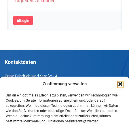
zugreifen zu können.
Login
Kontaktdaten
Prinz-Friedrich-Karl-Straße 14
44135 Dortmund
Zustimmung verwalten
Um dir ein optimales Erlebnis zu bieten, verwenden wir Technologien wie
Tel. +49 231 952052-10
Cookies, um Geräteinformationen zu speichern und/oder darauf
Fax +49 231 952052-60
zuzugreifen. Wenn du diesen Technologien zustimmst, können wir Daten
wie das Surfverhalten oder eindeutige IDs auf dieser Website verarbeiten.
e-Mail info@uv-do.de
Wenn du deine Zustimmung nicht erteilst oder zurückziehst, können
bestimmte Merkmale und Funktionen beeinträchtigt werden.
Internet www.uv-do.de