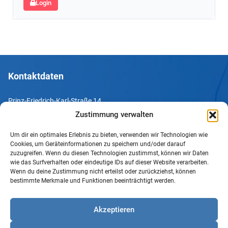
Login
Kontaktdaten
Prinz-Friedrich-Karl-Straße 14
44135 Dortmund
Zustimmung verwalten
Um dir ein optimales Erlebnis zu bieten, verwenden wir Technologien wie
Tel. +49 231 952052-10
Cookies, um Geräteinformationen zu speichern und/oder darauf
Fax +49 231 952052-60
zuzugreifen. Wenn du diesen Technologien zustimmst, können wir Daten
wie das Surfverhalten oder eindeutige IDs auf dieser Website verarbeiten.
e-Mail info@uv-do.de
Wenn du deine Zustimmung nicht erteilst oder zurückziehst, können
bestimmte Merkmale und Funktionen beeinträchtigt werden.
Internet www.uv-do.de
Mitglied werden
Akzeptieren
Impressum