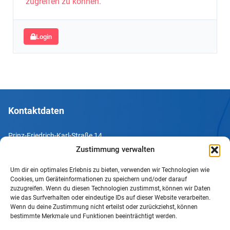
zugreifen zu können.
Login
Kontaktdaten
Prinz-Friedrich-Karl-Straße 14
44135 Dortmund
Zustimmung verwalten
Um dir ein optimales Erlebnis zu bieten, verwenden wir Technologien wie
Tel. +49 231 952052-10
Cookies, um Geräteinformationen zu speichern und/oder darauf
Fax +49 231 952052-60
zuzugreifen. Wenn du diesen Technologien zustimmst, können wir Daten
wie das Surfverhalten oder eindeutige IDs auf dieser Website verarbeiten.
e-Mail info@uv-do.de
Wenn du deine Zustimmung nicht erteilst oder zurückziehst, können
bestimmte Merkmale und Funktionen beeinträchtigt werden.
Internet www.uv-do.de