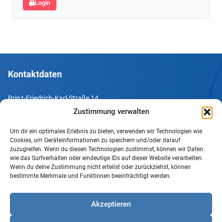
Login
Kontaktdaten
Prinz-Friedrich-Karl-Straße 14
44135 Dortmund
Zustimmung verwalten
Um dir ein optimales Erlebnis zu bieten, verwenden wir Technologien wie
Tel. +49 231 952052-10
Cookies, um Geräteinformationen zu speichern und/oder darauf
Fax +49 231 952052-60
zuzugreifen. Wenn du diesen Technologien zustimmst, können wir Daten
wie das Surfverhalten oder eindeutige IDs auf dieser Website verarbeiten.
e-Mail info@uv-do.de
Wenn du deine Zustimmung nicht erteilst oder zurückziehst, können
bestimmte Merkmale und Funktionen beeinträchtigt werden.
Internet www.uv-do.de
Mitglied werden
Akzeptieren
Impressum