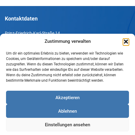
Kontaktdaten
Prinz-Friedrich-Karl-Straße 14
44135 Dortmund
Zustimmung verwalten
Um dir ein optimales Erlebnis zu bieten, verwenden wir Technologien wie
Tel. +49 231 952052-10
Cookies, um Geräteinformationen zu speichern und/oder darauf
Fax +49 231 952052-60
zuzugreifen. Wenn du diesen Technologien zustimmst, können wir Daten
wie das Surfverhalten oder eindeutige IDs auf dieser Website verarbeiten.
e-Mail info@uv-do.de
Wenn du deine Zustimmung nicht erteilst oder zurückziehst, können
bestimmte Merkmale und Funktionen beeinträchtigt werden.
Internet www.uv-do.de
Mitglied werden
Akzeptieren
Impressum
Ablehnen
Datenschutz
Barrierefreiheit
Einstellungen ansehen
Sprachgebrauch