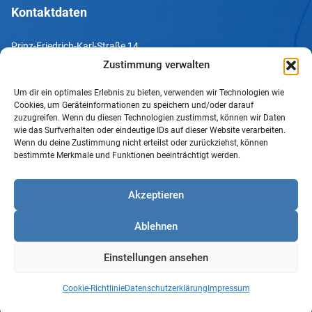
Kontaktdaten
Prinz-Friedrich-Karl-Straße 14
44135 Dortmund
Zustimmung verwalten
Um dir ein optimales Erlebnis zu bieten, verwenden wir Technologien wie
Tel. +49 231 952052-10
Cookies, um Geräteinformationen zu speichern und/oder darauf
Fax +49 231 952052-60
zuzugreifen. Wenn du diesen Technologien zustimmst, können wir Daten
wie das Surfverhalten oder eindeutige IDs auf dieser Website verarbeiten.
e-Mail info@uv-do.de
Wenn du deine Zustimmung nicht erteilst oder zurückziehst, können
bestimmte Merkmale und Funktionen beeinträchtigt werden.
Internet www.uv-do.de
Mitglied werden
Akzeptieren
Impressum
Ablehnen
Datenschutz
Barrierefreiheit
Einstellungen ansehen
Sprachgebrauch
Cookie-Richtlinie
Cookie-Richtlinie
Datenschutzerklärung
Impressum