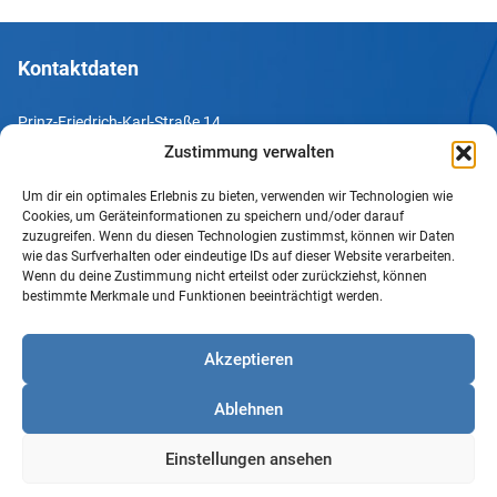
Kontaktdaten
Prinz-Friedrich-Karl-Straße 14
44135 Dortmund
Zustimmung verwalten
Um dir ein optimales Erlebnis zu bieten, verwenden wir Technologien wie
Tel. +49 231 952052-10
Cookies, um Geräteinformationen zu speichern und/oder darauf
Fax +49 231 952052-60
zuzugreifen. Wenn du diesen Technologien zustimmst, können wir Daten
wie das Surfverhalten oder eindeutige IDs auf dieser Website verarbeiten.
e-Mail info@uv-do.de
Wenn du deine Zustimmung nicht erteilst oder zurückziehst, können
bestimmte Merkmale und Funktionen beeinträchtigt werden.
Internet www.uv-do.de
Mitglied werden
Akzeptieren
Impressum
Ablehnen
Datenschutz
Barrierefreiheit
Einstellungen ansehen
Sprachgebrauch