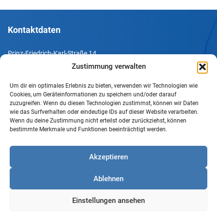
Kontaktdaten
Prinz-Friedrich-Karl-Straße 14
44135 Dortmund
Zustimmung verwalten
Um dir ein optimales Erlebnis zu bieten, verwenden wir Technologien wie
Tel. +49 231 952052-10
Cookies, um Geräteinformationen zu speichern und/oder darauf
Fax +49 231 952052-60
zuzugreifen. Wenn du diesen Technologien zustimmst, können wir Daten
wie das Surfverhalten oder eindeutige IDs auf dieser Website verarbeiten.
e-Mail info@uv-do.de
Wenn du deine Zustimmung nicht erteilst oder zurückziehst, können
bestimmte Merkmale und Funktionen beeinträchtigt werden.
Internet www.uv-do.de
Mitglied werden
Akzeptieren
Impressum
Ablehnen
Datenschutz
Barrierefreiheit
Einstellungen ansehen
Sprachgebrauch