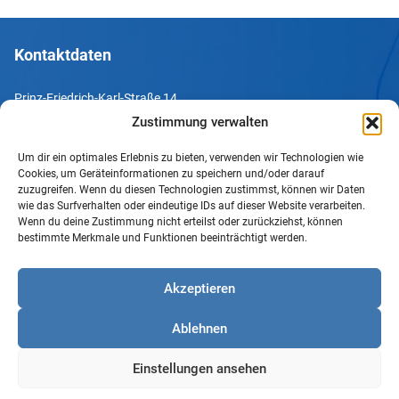
Kontaktdaten
Prinz-Friedrich-Karl-Straße 14
44135 Dortmund
Zustimmung verwalten
Um dir ein optimales Erlebnis zu bieten, verwenden wir Technologien wie
Tel. +49 231 952052-10
Cookies, um Geräteinformationen zu speichern und/oder darauf
Fax +49 231 952052-60
zuzugreifen. Wenn du diesen Technologien zustimmst, können wir Daten
wie das Surfverhalten oder eindeutige IDs auf dieser Website verarbeiten.
e-Mail info@uv-do.de
Wenn du deine Zustimmung nicht erteilst oder zurückziehst, können
bestimmte Merkmale und Funktionen beeinträchtigt werden.
Internet www.uv-do.de
Mitglied werden
Akzeptieren
Impressum
Ablehnen
Datenschutz
Barrierefreiheit
Einstellungen ansehen
Sprachgebrauch