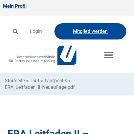
Mein Profil
Login
Mitglied werden
Startseite
»
Tarif
»
Tarifpolitik
»
ERA_Leitfaden_II_Neuauflage.pdf
ERA Leitfaden II –