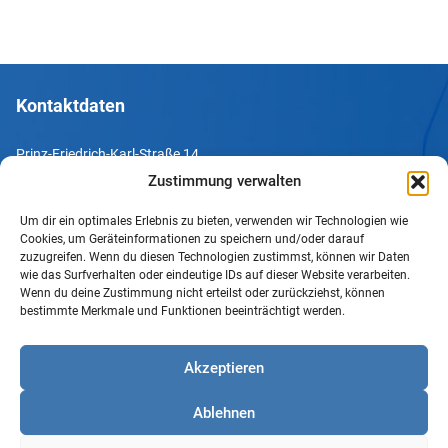
Kontaktdaten
Prinz-Friedrich-Karl-Straße 14
44135 Dortmund
Zustimmung verwalten
Um dir ein optimales Erlebnis zu bieten, verwenden wir Technologien wie
Tel. +49 231 952052-10
Cookies, um Geräteinformationen zu speichern und/oder darauf
Fax +49 231 952052-60
zuzugreifen. Wenn du diesen Technologien zustimmst, können wir Daten
wie das Surfverhalten oder eindeutige IDs auf dieser Website verarbeiten.
e-Mail info@uv-do.de
Wenn du deine Zustimmung nicht erteilst oder zurückziehst, können
bestimmte Merkmale und Funktionen beeinträchtigt werden.
Internet www.uv-do.de
Mitglied werden
Akzeptieren
Impressum
Ablehnen
Datenschutz
Barrierefreiheit