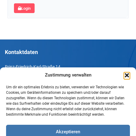
Login
Kontaktdaten
Prinz-Friedrich-Karl-Straße 14
44135 Dortmund
Zustimmung verwalten
Um dir ein optimales Erlebnis zu bieten, verwenden wir Technologien wie
Tel. +49 231 952052-10
Cookies, um Geräteinformationen zu speichern und/oder darauf
Fax +49 231 952052-60
zuzugreifen. Wenn du diesen Technologien zustimmst, können wir Daten
wie das Surfverhalten oder eindeutige IDs auf dieser Website verarbeiten.
e-Mail info@uv-do.de
Wenn du deine Zustimmung nicht erteilst oder zurückziehst, können
bestimmte Merkmale und Funktionen beeinträchtigt werden.
Internet www.uv-do.de
Mitglied werden
Akzeptieren