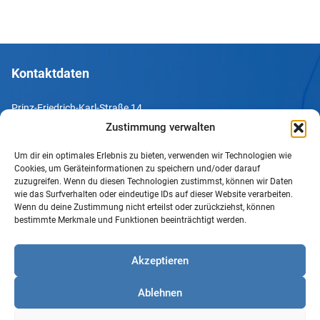
Kontaktdaten
Prinz-Friedrich-Karl-Straße 14
44135 Dortmund
Zustimmung verwalten
Um dir ein optimales Erlebnis zu bieten, verwenden wir Technologien wie
Tel. +49 231 952052-10
Cookies, um Geräteinformationen zu speichern und/oder darauf
Fax +49 231 952052-60
zuzugreifen. Wenn du diesen Technologien zustimmst, können wir Daten
wie das Surfverhalten oder eindeutige IDs auf dieser Website verarbeiten.
e-Mail info@uv-do.de
Wenn du deine Zustimmung nicht erteilst oder zurückziehst, können
bestimmte Merkmale und Funktionen beeinträchtigt werden.
Internet www.uv-do.de
Mitglied werden
Akzeptieren
Impressum
Ablehnen
Datenschutz
Barrierefreiheit