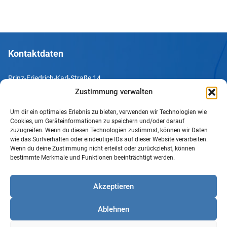
Kontaktdaten
Prinz-Friedrich-Karl-Straße 14
44135 Dortmund
Zustimmung verwalten
Um dir ein optimales Erlebnis zu bieten, verwenden wir Technologien wie
Tel. +49 231 952052-10
Cookies, um Geräteinformationen zu speichern und/oder darauf
Fax +49 231 952052-60
zuzugreifen. Wenn du diesen Technologien zustimmst, können wir Daten
wie das Surfverhalten oder eindeutige IDs auf dieser Website verarbeiten.
e-Mail info@uv-do.de
Wenn du deine Zustimmung nicht erteilst oder zurückziehst, können
bestimmte Merkmale und Funktionen beeinträchtigt werden.
Internet www.uv-do.de
Mitglied werden
Akzeptieren
Impressum
Ablehnen
Datenschutz
Barrierefreiheit