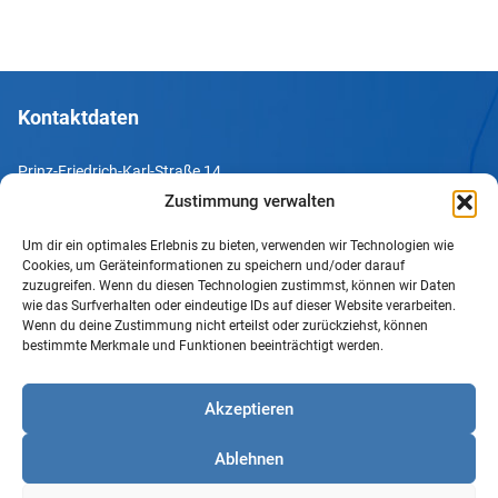
Kontaktdaten
Prinz-Friedrich-Karl-Straße 14
44135 Dortmund
Zustimmung verwalten
Um dir ein optimales Erlebnis zu bieten, verwenden wir Technologien wie
Tel. +49 231 952052-10
Cookies, um Geräteinformationen zu speichern und/oder darauf
Fax +49 231 952052-60
zuzugreifen. Wenn du diesen Technologien zustimmst, können wir Daten
wie das Surfverhalten oder eindeutige IDs auf dieser Website verarbeiten.
e-Mail info@uv-do.de
Wenn du deine Zustimmung nicht erteilst oder zurückziehst, können
bestimmte Merkmale und Funktionen beeinträchtigt werden.
Internet www.uv-do.de
Mitglied werden
Akzeptieren
Impressum
Ablehnen
Datenschutz
Barrierefreiheit