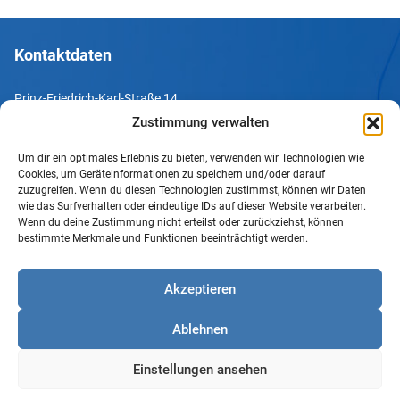
Kontaktdaten
Prinz-Friedrich-Karl-Straße 14
44135 Dortmund
Zustimmung verwalten
Um dir ein optimales Erlebnis zu bieten, verwenden wir Technologien wie
Tel. +49 231 952052-10
Cookies, um Geräteinformationen zu speichern und/oder darauf
Fax +49 231 952052-60
zuzugreifen. Wenn du diesen Technologien zustimmst, können wir Daten
wie das Surfverhalten oder eindeutige IDs auf dieser Website verarbeiten.
e-Mail info@uv-do.de
Wenn du deine Zustimmung nicht erteilst oder zurückziehst, können
bestimmte Merkmale und Funktionen beeinträchtigt werden.
Internet www.uv-do.de
Mitglied werden
Akzeptieren
Impressum
Ablehnen
Datenschutz
Barrierefreiheit
Einstellungen ansehen
Sprachgebrauch