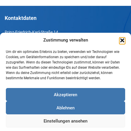
Kontaktdaten
Prinz-Friedrich-Karl-Straße 14
44135 Dortmund
Zustimmung verwalten
Um dir ein optimales Erlebnis zu bieten, verwenden wir Technologien wie
Tel. +49 231 952052-10
Cookies, um Geräteinformationen zu speichern und/oder darauf
Fax +49 231 952052-60
zuzugreifen. Wenn du diesen Technologien zustimmst, können wir Daten
wie das Surfverhalten oder eindeutige IDs auf dieser Website verarbeiten.
e-Mail info@uv-do.de
Wenn du deine Zustimmung nicht erteilst oder zurückziehst, können
bestimmte Merkmale und Funktionen beeinträchtigt werden.
Internet www.uv-do.de
Mitglied werden
Akzeptieren
Impressum
Ablehnen
Datenschutz
Barrierefreiheit
Einstellungen ansehen
Sprachgebrauch