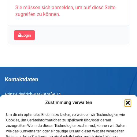
Sie müssen sich anmelden, um auf diese Seite
zugreifen zu können.
Login
Kontaktdaten
Prinz-Friedrich-Karl-Straße 14
44135 Dortmund
Zustimmung verwalten
Um dir ein optimales Erlebnis zu bieten, verwenden wir Technologien wie
Tel. +49 231 952052-10
Cookies, um Geräteinformationen zu speichern und/oder darauf
Fax +49 231 952052-60
zuzugreifen. Wenn du diesen Technologien zustimmst, können wir Daten
wie das Surfverhalten oder eindeutige IDs auf dieser Website verarbeiten.
e-Mail info@uv-do.de
Wenn du deine Zustimmung nicht erteilst oder zurückziehst, können