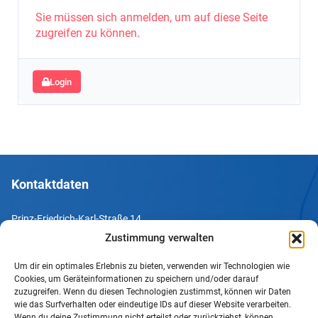
Sie müssen sich anmelden, um auf diese Seite
zugreifen zu können.
Login
Kontaktdaten
Prinz-Friedrich-Karl-Straße 14
44135 Dortmund
Zustimmung verwalten
Um dir ein optimales Erlebnis zu bieten, verwenden wir Technologien wie
Tel. +49 231 952052-10
Cookies, um Geräteinformationen zu speichern und/oder darauf
Fax +49 231 952052-60
zuzugreifen. Wenn du diesen Technologien zustimmst, können wir Daten
wie das Surfverhalten oder eindeutige IDs auf dieser Website verarbeiten.
e-Mail info@uv-do.de
Wenn du deine Zustimmung nicht erteilst oder zurückziehst, können