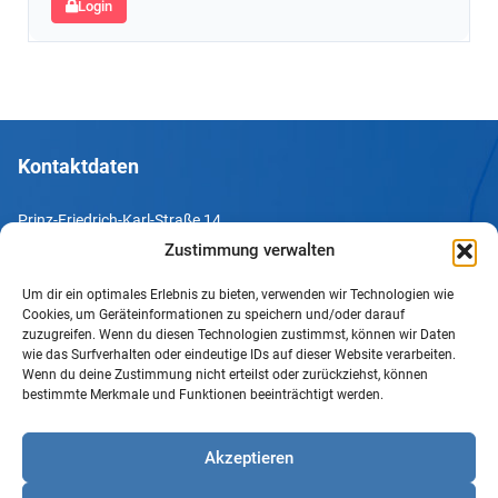
Login
Kontaktdaten
Prinz-Friedrich-Karl-Straße 14
44135 Dortmund
Zustimmung verwalten
Um dir ein optimales Erlebnis zu bieten, verwenden wir Technologien wie
Tel. +49 231 952052-10
Cookies, um Geräteinformationen zu speichern und/oder darauf
Fax +49 231 952052-60
zuzugreifen. Wenn du diesen Technologien zustimmst, können wir Daten
wie das Surfverhalten oder eindeutige IDs auf dieser Website verarbeiten.
e-Mail info@uv-do.de
Wenn du deine Zustimmung nicht erteilst oder zurückziehst, können
bestimmte Merkmale und Funktionen beeinträchtigt werden.
Internet www.uv-do.de
Mitglied werden
Akzeptieren
Impressum