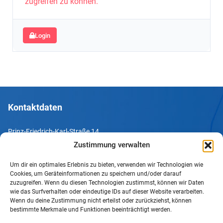
zugreifen zu können.
Login
Kontaktdaten
Prinz-Friedrich-Karl-Straße 14
44135 Dortmund
Zustimmung verwalten
Um dir ein optimales Erlebnis zu bieten, verwenden wir Technologien wie
Tel. +49 231 952052-10
Cookies, um Geräteinformationen zu speichern und/oder darauf
Fax +49 231 952052-60
zuzugreifen. Wenn du diesen Technologien zustimmst, können wir Daten
wie das Surfverhalten oder eindeutige IDs auf dieser Website verarbeiten.
e-Mail info@uv-do.de
Wenn du deine Zustimmung nicht erteilst oder zurückziehst, können
bestimmte Merkmale und Funktionen beeinträchtigt werden.
Internet www.uv-do.de