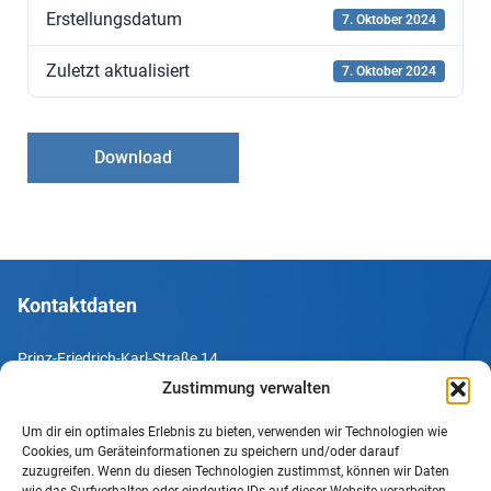
Erstellungsdatum
7. Oktober 2024
Zuletzt aktualisiert
7. Oktober 2024
Download
Kontaktdaten
Prinz-Friedrich-Karl-Straße 14
44135 Dortmund
Zustimmung verwalten
Um dir ein optimales Erlebnis zu bieten, verwenden wir Technologien wie
Tel. +49 231 952052-10
Cookies, um Geräteinformationen zu speichern und/oder darauf
Fax +49 231 952052-60
zuzugreifen. Wenn du diesen Technologien zustimmst, können wir Daten