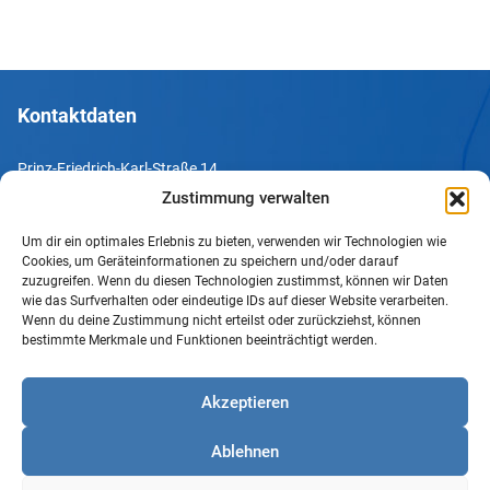
Kontaktdaten
Prinz-Friedrich-Karl-Straße 14
44135 Dortmund
Zustimmung verwalten
Um dir ein optimales Erlebnis zu bieten, verwenden wir Technologien wie
Tel. +49 231 952052-10
Cookies, um Geräteinformationen zu speichern und/oder darauf
Fax +49 231 952052-60
zuzugreifen. Wenn du diesen Technologien zustimmst, können wir Daten
wie das Surfverhalten oder eindeutige IDs auf dieser Website verarbeiten.
e-Mail info@uv-do.de
Wenn du deine Zustimmung nicht erteilst oder zurückziehst, können
bestimmte Merkmale und Funktionen beeinträchtigt werden.
Internet www.uv-do.de
Mitglied werden
Akzeptieren
Impressum
Ablehnen
Datenschutz
Barrierefreiheit