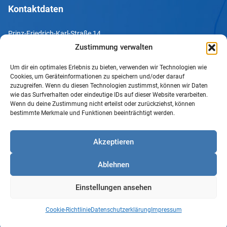
Kontaktdaten
Prinz-Friedrich-Karl-Straße 14
44135 Dortmund
Zustimmung verwalten
Um dir ein optimales Erlebnis zu bieten, verwenden wir Technologien wie
Tel. +49 231 952052-10
Cookies, um Geräteinformationen zu speichern und/oder darauf
Fax +49 231 952052-60
zuzugreifen. Wenn du diesen Technologien zustimmst, können wir Daten
wie das Surfverhalten oder eindeutige IDs auf dieser Website verarbeiten.
e-Mail info@uv-do.de
Wenn du deine Zustimmung nicht erteilst oder zurückziehst, können
bestimmte Merkmale und Funktionen beeinträchtigt werden.
Internet www.uv-do.de
Mitglied werden
Akzeptieren
Impressum
Ablehnen
Datenschutz
Barrierefreiheit
Einstellungen ansehen
Sprachgebrauch
Cookie-Richtlinie
Cookie-Richtlinie
Datenschutzerklärung
Impressum