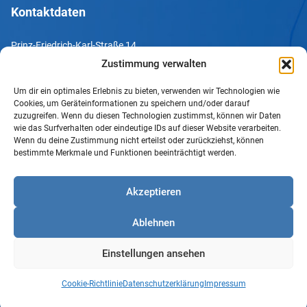
Kontaktdaten
Prinz-Friedrich-Karl-Straße 14
44135 Dortmund
Zustimmung verwalten
Um dir ein optimales Erlebnis zu bieten, verwenden wir Technologien wie
Tel. +49 231 952052-10
Cookies, um Geräteinformationen zu speichern und/oder darauf
Fax +49 231 952052-60
zuzugreifen. Wenn du diesen Technologien zustimmst, können wir Daten
wie das Surfverhalten oder eindeutige IDs auf dieser Website verarbeiten.
e-Mail info@uv-do.de
Wenn du deine Zustimmung nicht erteilst oder zurückziehst, können
bestimmte Merkmale und Funktionen beeinträchtigt werden.
Internet www.uv-do.de
Mitglied werden
Akzeptieren
Impressum
Ablehnen
Datenschutz
Barrierefreiheit
Einstellungen ansehen
Sprachgebrauch
Cookie-Richtlinie
Cookie-Richtlinie
Datenschutzerklärung
Impressum