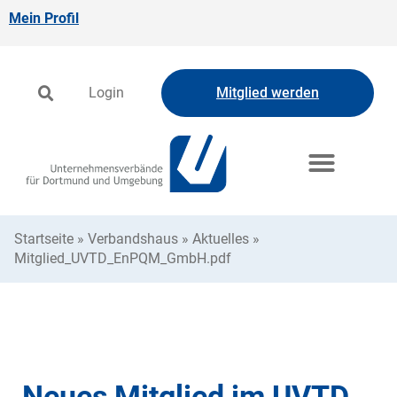
Mein Profil
Login
Mitglied werden
Startseite
»
Verbandshaus
»
Aktuelles
»
Mitglied_UVTD_EnPQM_GmbH.pdf
Neues Mitglied im UVTD