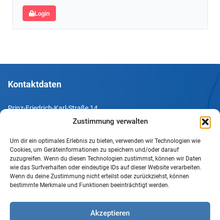
Login
Kontaktdaten
Prinz-Friedrich-Karl-Straße 14
44135 Dortmund
Zustimmung verwalten
Um dir ein optimales Erlebnis zu bieten, verwenden wir Technologien wie
Tel. +49 231 952052-10
Cookies, um Geräteinformationen zu speichern und/oder darauf
Fax +49 231 952052-60
zuzugreifen. Wenn du diesen Technologien zustimmst, können wir Daten
wie das Surfverhalten oder eindeutige IDs auf dieser Website verarbeiten.
e-Mail info@uv-do.de
Wenn du deine Zustimmung nicht erteilst oder zurückziehst, können
bestimmte Merkmale und Funktionen beeinträchtigt werden.
Internet www.uv-do.de
Mitglied werden
Akzeptieren