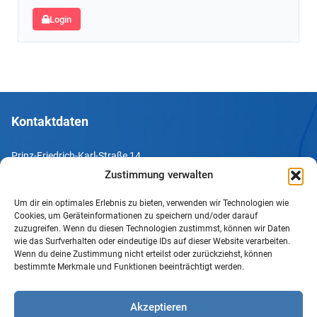
Login
Kontaktdaten
Prinz-Friedrich-Karl-Straße 14
44135 Dortmund
Zustimmung verwalten
Um dir ein optimales Erlebnis zu bieten, verwenden wir Technologien wie
Tel. +49 231 952052-10
Cookies, um Geräteinformationen zu speichern und/oder darauf
Fax +49 231 952052-60
zuzugreifen. Wenn du diesen Technologien zustimmst, können wir Daten
wie das Surfverhalten oder eindeutige IDs auf dieser Website verarbeiten.
e-Mail info@uv-do.de
Wenn du deine Zustimmung nicht erteilst oder zurückziehst, können
bestimmte Merkmale und Funktionen beeinträchtigt werden.
Internet www.uv-do.de
Mitglied werden
Akzeptieren