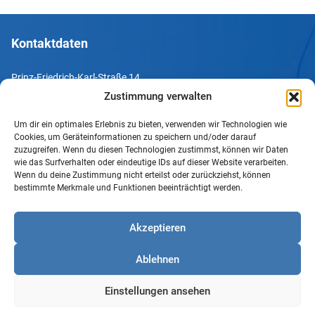
Kontaktdaten
Prinz-Friedrich-Karl-Straße 14
44135 Dortmund
Zustimmung verwalten
Um dir ein optimales Erlebnis zu bieten, verwenden wir Technologien wie
Tel. +49 231 952052-10
Cookies, um Geräteinformationen zu speichern und/oder darauf
Fax +49 231 952052-60
zuzugreifen. Wenn du diesen Technologien zustimmst, können wir Daten
wie das Surfverhalten oder eindeutige IDs auf dieser Website verarbeiten.
e-Mail info@uv-do.de
Wenn du deine Zustimmung nicht erteilst oder zurückziehst, können
bestimmte Merkmale und Funktionen beeinträchtigt werden.
Internet www.uv-do.de
Mitglied werden
Akzeptieren
Impressum
Ablehnen
Datenschutz
Barrierefreiheit
Einstellungen ansehen
Sprachgebrauch