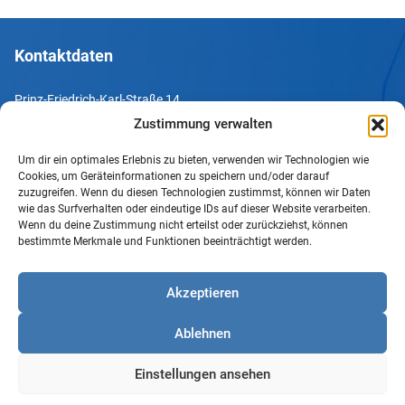
Kontaktdaten
Prinz-Friedrich-Karl-Straße 14
44135 Dortmund
Zustimmung verwalten
Um dir ein optimales Erlebnis zu bieten, verwenden wir Technologien wie
Tel. +49 231 952052-10
Cookies, um Geräteinformationen zu speichern und/oder darauf
Fax +49 231 952052-60
zuzugreifen. Wenn du diesen Technologien zustimmst, können wir Daten
wie das Surfverhalten oder eindeutige IDs auf dieser Website verarbeiten.
e-Mail info@uv-do.de
Wenn du deine Zustimmung nicht erteilst oder zurückziehst, können
bestimmte Merkmale und Funktionen beeinträchtigt werden.
Internet www.uv-do.de
Mitglied werden
Akzeptieren
Impressum
Ablehnen
Datenschutz
Barrierefreiheit
Einstellungen ansehen
Sprachgebrauch