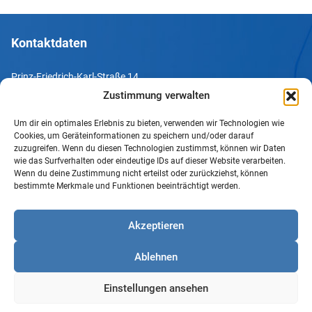
Kontaktdaten
Prinz-Friedrich-Karl-Straße 14
44135 Dortmund
Zustimmung verwalten
Um dir ein optimales Erlebnis zu bieten, verwenden wir Technologien wie
Tel. +49 231 952052-10
Cookies, um Geräteinformationen zu speichern und/oder darauf
Fax +49 231 952052-60
zuzugreifen. Wenn du diesen Technologien zustimmst, können wir Daten
wie das Surfverhalten oder eindeutige IDs auf dieser Website verarbeiten.
e-Mail info@uv-do.de
Wenn du deine Zustimmung nicht erteilst oder zurückziehst, können
bestimmte Merkmale und Funktionen beeinträchtigt werden.
Internet www.uv-do.de
Mitglied werden
Akzeptieren
Impressum
Ablehnen
Datenschutz
Barrierefreiheit
Einstellungen ansehen
Sprachgebrauch