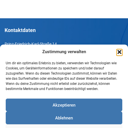
Kontaktdaten
Prinz-Friedrich-Karl-Straße 14
44135 Dortmund
Zustimmung verwalten
Um dir ein optimales Erlebnis zu bieten, verwenden wir Technologien wie
Tel. +49 231 952052-10
Cookies, um Geräteinformationen zu speichern und/oder darauf
Fax +49 231 952052-60
zuzugreifen. Wenn du diesen Technologien zustimmst, können wir Daten
wie das Surfverhalten oder eindeutige IDs auf dieser Website verarbeiten.
e-Mail info@uv-do.de
Wenn du deine Zustimmung nicht erteilst oder zurückziehst, können
bestimmte Merkmale und Funktionen beeinträchtigt werden.
Internet www.uv-do.de
Mitglied werden
Akzeptieren
Impressum
Ablehnen
Datenschutz
Barrierefreiheit