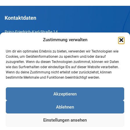
Kontaktdaten
Prinz-Friedrich-Karl-Straße 14
44135 Dortmund
Zustimmung verwalten
Um dir ein optimales Erlebnis zu bieten, verwenden wir Technologien wie
Tel. +49 231 952052-10
Cookies, um Geräteinformationen zu speichern und/oder darauf
Fax +49 231 952052-60
zuzugreifen. Wenn du diesen Technologien zustimmst, können wir Daten
wie das Surfverhalten oder eindeutige IDs auf dieser Website verarbeiten.
e-Mail info@uv-do.de
Wenn du deine Zustimmung nicht erteilst oder zurückziehst, können
bestimmte Merkmale und Funktionen beeinträchtigt werden.
Internet www.uv-do.de
Mitglied werden
Akzeptieren
Impressum
Ablehnen
Datenschutz
Barrierefreiheit
Einstellungen ansehen
Sprachgebrauch