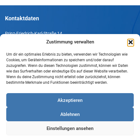
Kontaktdaten
Prinz-Friedrich-Karl-Straße 14
44135 Dortmund
Zustimmung verwalten
Um dir ein optimales Erlebnis zu bieten, verwenden wir Technologien wie
Tel. +49 231 952052-10
Cookies, um Geräteinformationen zu speichern und/oder darauf
Fax +49 231 952052-60
zuzugreifen. Wenn du diesen Technologien zustimmst, können wir Daten
wie das Surfverhalten oder eindeutige IDs auf dieser Website verarbeiten.
e-Mail info@uv-do.de
Wenn du deine Zustimmung nicht erteilst oder zurückziehst, können
bestimmte Merkmale und Funktionen beeinträchtigt werden.
Internet www.uv-do.de
Mitglied werden
Akzeptieren
Impressum
Ablehnen
Datenschutz
Barrierefreiheit
Einstellungen ansehen
Sprachgebrauch